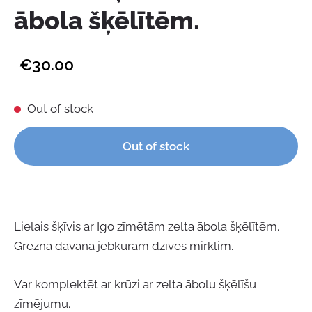
ābola šķēlītēm.
€30.00
Out of stock
Out of stock
Lielais šķīvis ar Igo zīmētām zelta ābola šķēlītēm.
Grezna dāvana jebkuram dzīves mirklim.
Var komplektēt ar krūzi ar zelta ābolu šķēlīšu
zīmējumu.