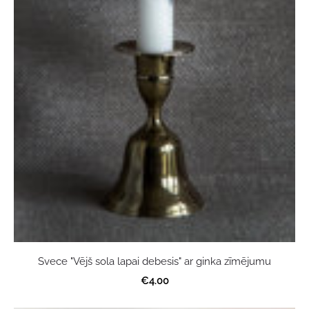
Svece "Vējš sola lapai debesis" ar ginka zīmējumu
€4.00