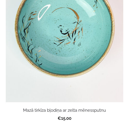
Mazā tirkīza bļodiņa ar zelta mēnessputnu
€15.00