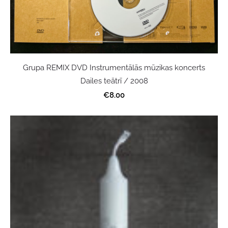
Grupa REMIX DVD Instrumentālās mūzikas koncerts
Dailes teātrī / 2008
€8.00