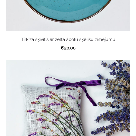
Tirkīza šķīvītis ar zelta ābolu šķēlīšu zīmējumu
€20.00