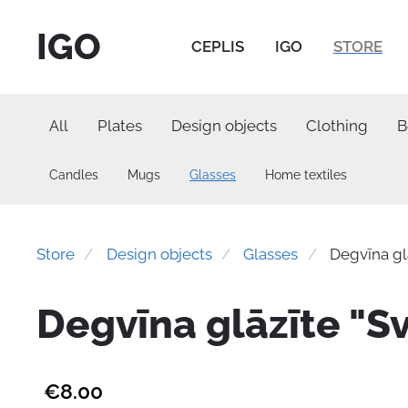
IGO
CEPLIS
IGO
STORE
All
Plates
Design objects
Clothing
B
Candles
Mugs
Glasses
Home textiles
Store
Design objects
Glasses
Degvīna gl
Degvīna glāzīte "S
€8.00