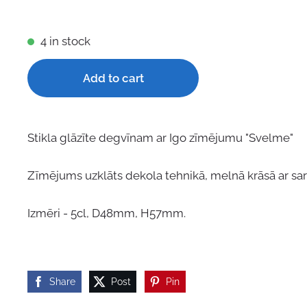
4 in stock
Add to cart
Stikla glāzīte degvīnam ar Igo zīmējumu "Svelme"
Zīmējums uzklāts dekola tehnikā, melnā krāsā ar sar
Izmēri - 5cl, D48mm, H57mm.
Share
Post
Pin