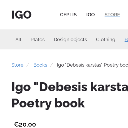
IGO
CEPLIS
IGO
STORE
All
Plates
Design objects
Clothing
B
Store
Books
Igo "Debesis karstas" Poetry bo
Igo "Debesis karst
Poetry book
€20.00