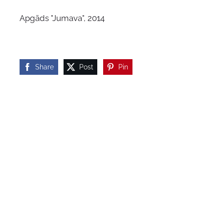
Apgāds "Jumava", 2014
Share
Post
Pin