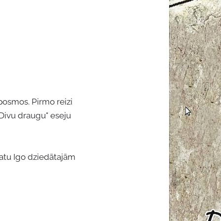
 posmos. Pirmo reizi
 "Divu draugu" eseju
matu Igo dziedātajām