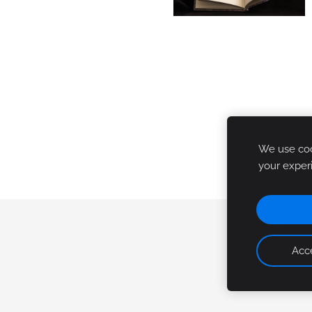
We use cook
your exper
Acce