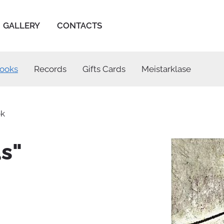
GALLERY
CONTACTS
ooks
Records
Gifts Cards
Meistarklase
ok
as"