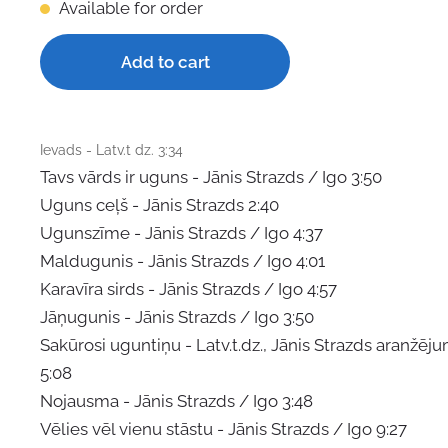
Available for order
Add to cart
Ievads - Latv.t dz. 3:34
Tavs vārds ir uguns - Jānis Strazds / Igo 3:50
Uguns ceļš - Jānis Strazds 2:40
Ugunszīme - Jānis Strazds / Igo 4:37
Maldugunis - Jānis Strazds / Igo 4:01
Karavīra sirds - Jānis Strazds / Igo 4:57
Jāņugunis - Jānis Strazds / Igo 3:50
Sakūrosi uguntiņu - Latv.t.dz., Jānis Strazds aranžējum
5:08
Nojausma - Jānis Strazds / Igo 3:48
Vēlies vēl vienu stāstu - Jānis Strazds / Igo 9:27