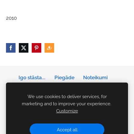
2010
Igo stāsta...
Piegāde
Noteikumi
Privātums
Sīkdatnes
We use cookies to deliver services, for
marketing and to improve your experience.
Tālrunis: +371 29141042
Customize
E-pasts:
igo.akcents.personibai@gmail.com
Rezervācijas Ceplī:
makslasceplis@gmail.com
Accept all