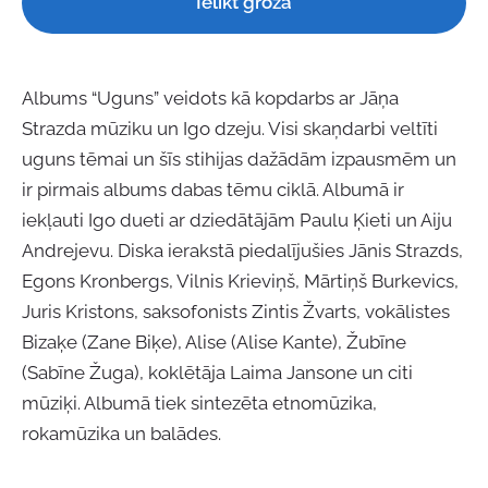
Ielikt grozā
Albums “Uguns” veidots kā kopdarbs ar Jāņa
Strazda mūziku un Igo dzeju. Visi skaņdarbi veltīti
uguns tēmai un šīs stihijas dažādām izpausmēm un
ir pirmais albums dabas tēmu ciklā. Albumā ir
iekļauti Igo dueti ar dziedātājām Paulu Ķieti un Aiju
Andrejevu. Diska ierakstā piedalījušies Jānis Strazds,
Egons Kronbergs, Vilnis Krieviņš, Mārtiņš Burkevics,
Juris Kristons, saksofonists Zintis Žvarts, vokālistes
Bizaķe (Zane Biķe), Alise (Alise Kante), Žubīne
(Sabīne Žuga), koklētāja Laima Jansone un citi
mūziķi. Albumā tiek sintezēta etnomūzika,
rokamūzika un balādes.