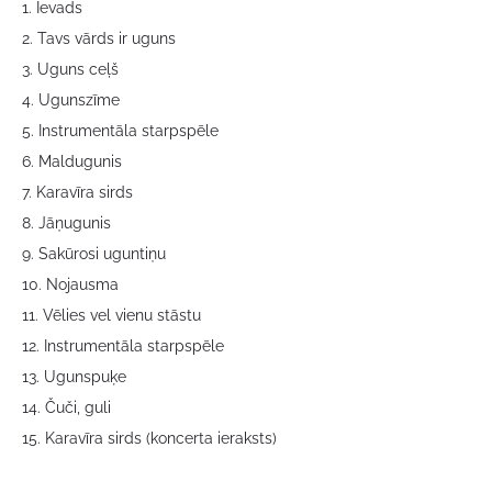
1. Ievads
2. Tavs vārds ir uguns
3. Uguns ceļš
4. Ugunszīme
5. Instrumentāla starpspēle
6. Maldugunis
7. Karavīra sirds
8. Jāņugunis
9. Sakūrosi uguntiņu
10. Nojausma
11. Vēlies vel vienu stāstu
12. Instrumentāla starpspēle
13. Ugunspuķe
14. Čuči, guli
15. Karavīra sirds (koncerta ieraksts)