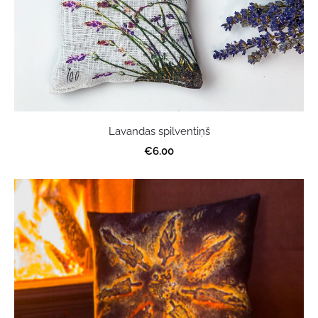
Lavandas spilventiņš
€6.00