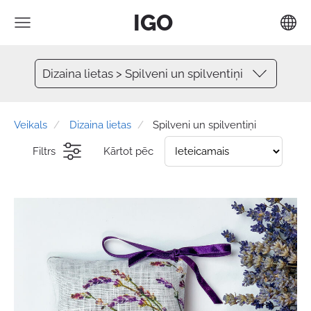
IGO
Dizaina lietas > Spilveni un spilventiņi
Veikals
Dizaina lietas
Spilveni un spilventiņi
Filtrs
Kārtot pēc