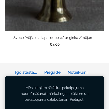
Svece "Vējš sola lapai debesis" ar ginka zīmējumu
€4.00
Igo stāsta...
Piegāde
Noteikumi
Privātums
Sīkdatnes
Mēs lietojam sīkfailus pakalpojuma
nodrošināšanai, mārketinga nolūkiem un
Tālrunis: +371 29141042
pakalpojuma uzlabošanai.
Pielāgot
E-pasts:
igo.akcents.personibai@gmail.com