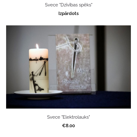
Svece "Dzīvības spēks"
Izpārdots
Svece "Elektrolauks"
€8.00