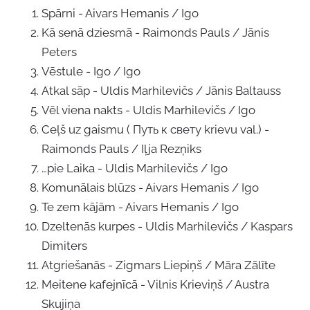
Spārni - Aivars Hemanis / Igo
Kā senā dziesmā - Raimonds Pauls / Jānis
Peters
Vēstule - Igo / Igo
Atkal sāp - Uldis Marhilevičs / Jānis Baltauss
Vēl viena nakts - Uldis Marhilevičs / Igo
Ceļš uz gaismu ( Путь к свету krievu val.) -
Raimonds Pauls / Iļja Rezņiks
…pie Laika - Uldis Marhilevičs / Igo
Komunālais blūzs - Aivars Hemanis / Igo
Te zem kājām - Aivars Hemanis / Igo
Dzeltenās kurpes - Uldis Marhilevičs / Kaspars
Dimiters
Atgriešanās - Zigmars Liepiņš / Māra Zālīte
Meitene kafejnīcā - Vilnis Krieviņš / Austra
Skujiņa