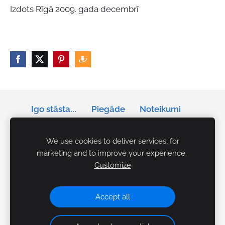
Izdots Rīgā 2009. gada decembrī
Igo stāsta...
Piegāde
Noteikumi
Privātums
Sīkdatnes
We use cookies to deliver services, for
marketing and to improve your experience.
Tālrunis: +371 29141042
Customize
E-pasts:
igo.akcents.personibai@gmail.com
Rezervācijas Ceplī:
makslasceplis@gmail.com
Accept all