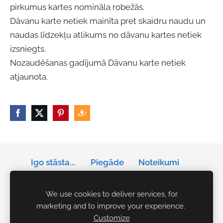
pirkumus kartes nomināla robežās.
Dāvanu karte netiek mainīta pret skaidru naudu un
naudas līdzekļu atlikums no dāvanu kartes netiek
izsniegts.
Nozaudēšanas gadījumā Dāvanu karte netiek
atjaunota.
Igo stāsta...
Piegāde
Noteikumi
Privātums
Sīkdatnes
We use cookies to deliver services, for
marketing and to improve your experience.
Tālrunis: +371 29141042
Customize