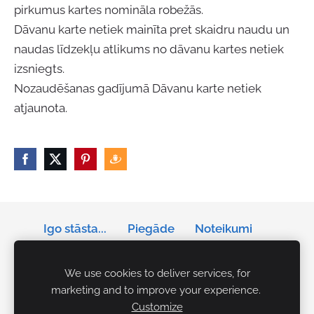
pirkumus kartes nomināla robežās.
Dāvanu karte netiek mainīta pret skaidru naudu un
naudas līdzekļu atlikums no dāvanu kartes netiek
izsniegts.
Nozaudēšanas gadījumā Dāvanu karte netiek
atjaunota.
Igo stāsta...
Piegāde
Noteikumi
Privātums
Sīkdatnes
We use cookies to deliver services, for
marketing and to improve your experience.
Tālrunis: +371 29141042
Customize