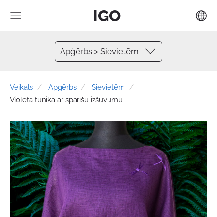
IGO
Apģērbs > Sievietēm
Veikals
Apģērbs
Sievietēm
Violeta tunika ar spārīšu izšuvumu