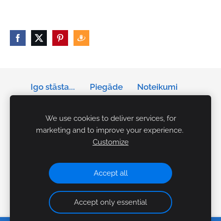
Igo stāsta...
Piegāde
Noteikumi
Privātums
Sīkdatnes
We use cookies to deliver services, for
marketing and to improve your experience.
Tālrunis: +371 29141042
Customize
E-pasts:
igo.akcents.personibai@gmail.com
Rezervācijas Ceplī:
makslasceplis@gmail.com
Accept all
Accept only essential