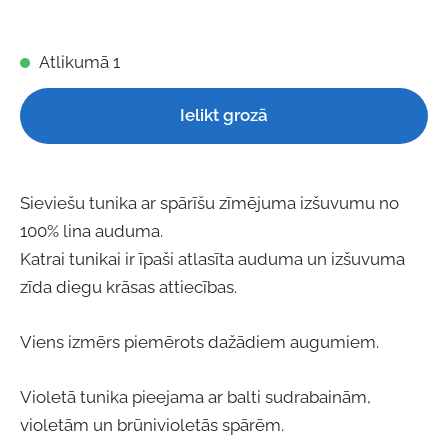
Atlikumā 1
Ielikt grozā
Sieviešu tunika ar spārīšu zīmējuma izšuvumu no
100% lina auduma.
Katrai tunikai ir īpaši atlasīta auduma un izšuvuma
zīda diegu krāsas attiecības.
Viens izmērs piemērots dažādiem augumiem.
Violetā tunika pieejama ar balti sudrabainām,
violetām un brūnivioletās spārēm.