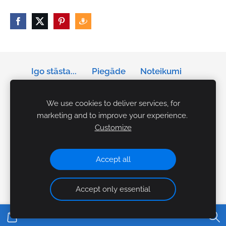
Igo stāsta...
Piegāde
Noteikumi
Privātums
Sīkdatnes
We use cookies to deliver services, for
marketing and to improve your experience.
Tālrunis: +371 29141042
Customize
E-pasts:
igo.akcents.personibai@gmail.com
Rezervācijas Ceplī:
makslasceplis@gmail.com
Accept all
Accept only essential