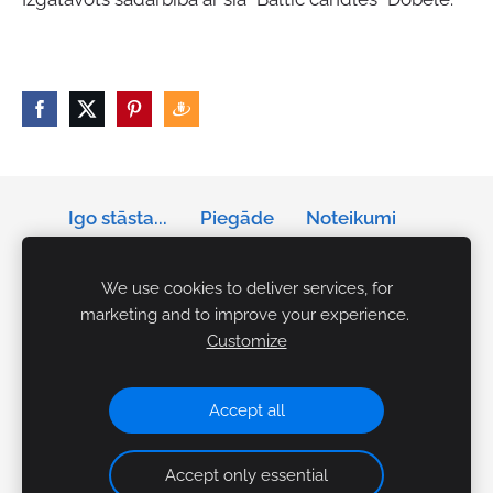
Igo stāsta...
Piegāde
Noteikumi
Privātums
Sīkdatnes
We use cookies to deliver services, for
marketing and to improve your experience.
Tālrunis: +371 29141042
Customize
E-pasts:
igo.akcents.personibai@gmail.com
Rezervācijas Ceplī:
makslasceplis@gmail.com
Accept all
Accept only essential