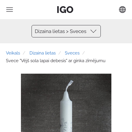
IGO
Dizaina lietas > Sveces
Veikals
Dizaina lietas
Sveces
Svece "Vējš sola lapai debesis" ar ginka zīmējumu