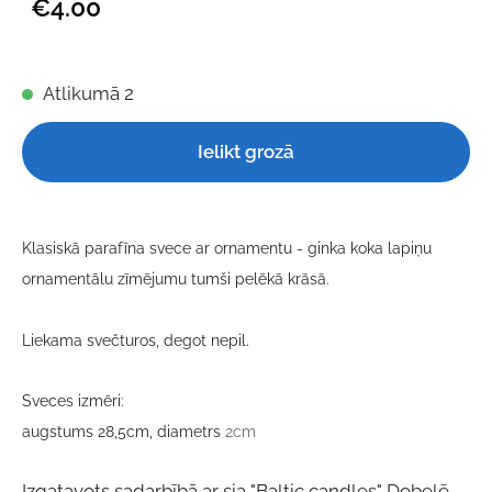
€4.00
Atlikumā 2
Ielikt grozā
Klasiskā parafīna svece ar ornamentu - ginka koka lapiņu
ornamentālu zīmējumu tumši pelēkā krāsā.
Liekama svečturos, degot nepil.
Sveces izmēri:
augstums 28,5cm, diametrs
2cm
Izgatavots sadarbībā ar sia "Baltic candles" Dobelē.