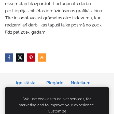
eksemplāri tik izpārdoti. Lai turpinātu darbu
pie Liepājas pilsētas iemūžināšanas grafikās, Irina
Tīre ir sagatavojusi grāmatas otro izdevumu, kur
redzami arī darbi, kas tapuši laika posmā no 2007.
līdz pat 2015. gadam.
Igo stāsta...
Piegāde
Noteikumi
Privātums
Sīkdatnes
We use cookies to deliver services, for
marketing and to improve your experience.
Tālrunis: +371 29141042
Customize