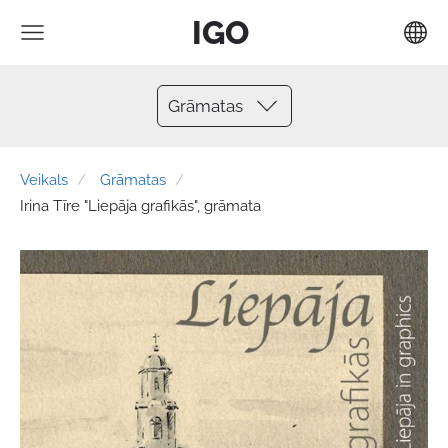
IGO
Grāmatas
Veikals
Grāmatas
Irina Tīre "Liepāja grafikās", grāmata