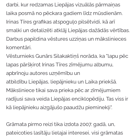
darbi, kur redzamas Liepājas vizuālās pārmaiņas
laika posmā no pēckara gadiem līdz mūsdienām.
Irinas Tīres grafikas atspoguļo pilsētvidi, kā arī
smalki un detalizēti atklāj Liepājas dažādās vērtības.
Darbus papildina vēstures uzziņas un mākslinieces
komentāri.
Vēsturnieks Gunārs Silakaktiņš norāda, ka "lapu pēc
lapas pāršķirot Irinas Tīres zīmējumu albumu,
apbrīnoju autores uzņēmību un
atbildību Liepājas, liepājnieku un Laika priekšā.
Māksliniece tikai sava prieka pēc ar zīmējumiem
radījusi sava veida Liepājas enciklopēdiju. Tas viss ir
kā liepājnieku aizgājušo paaudžu pieminekļi".
Grāmata pirmo reizi tika izdota 2007. gadā, un,
pateicoties lasītāju lielajai interesei, visi grāmatas