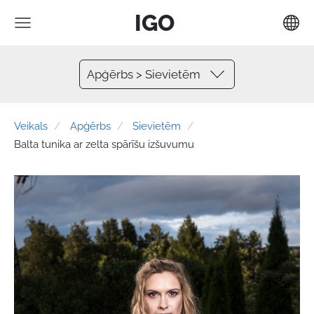
IGO
Apģērbs > Sievietēm
Veikals
Apģērbs
Sievietēm
Balta tunika ar zelta spārīšu izšuvumu