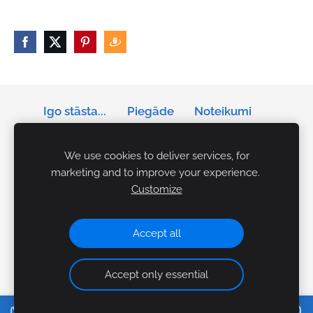
Igo stāsta...
Piegāde
Noteikumi
Privātums
Sīkdatnes
We use cookies to deliver services, for
marketing and to improve your experience.
Tālrunis: +371 29141042
Customize
E-pasts:
igo.akcents.personibai@gmail.com
Rezervācijas Ceplī:
makslasceplis@gmail.com
Accept all
Accept only essential