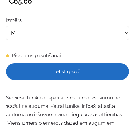
€65.00
Izmērs
Pieejams pasūtīšanai
Ielikt grozā
Sieviešu tunika ar spārīšu zīmējuma izšuvumu no
100% lina auduma. Katrai tunikai ir īpaši atlasīta
auduma un izšuvuma zīda diegu krāsas attiecības.
Viens izmērs piemērots dažādiem augumiem.